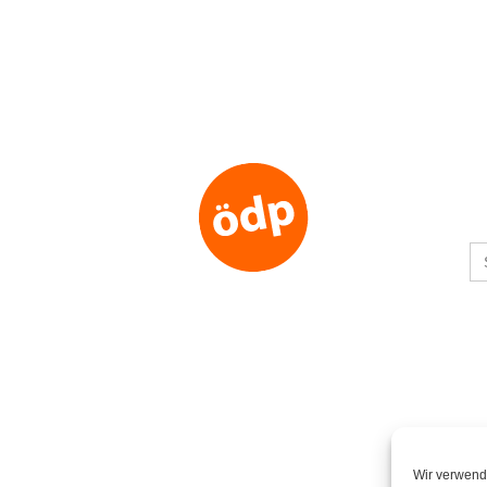
S
fo
Wir verwend