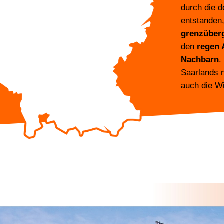
durch die 
entstanden
grenzüber
den
regen 
Nachbarn
.
Saarlands m
auch die Wi